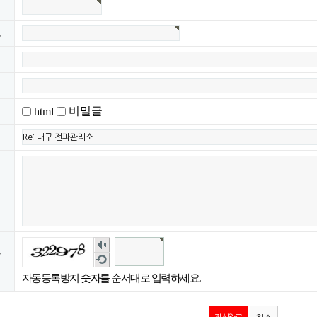
호
지
비밀글
html
숫자
록
음성
새로
듣기
고침
자동등록방지 숫자를 순서대로 입력하세요.