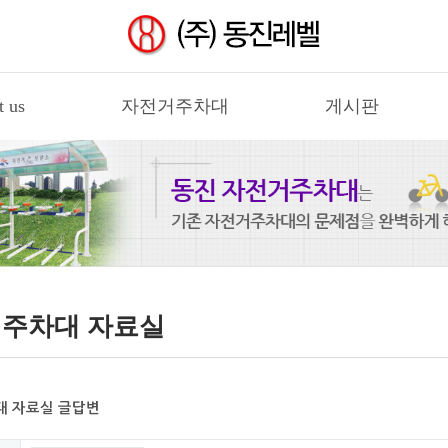
t us
자전거주차대
게시판
주차대 자료실
 자료실 글답변